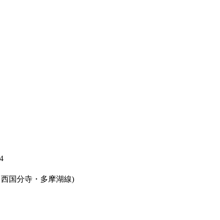
4
線、西国分寺・多摩湖線)